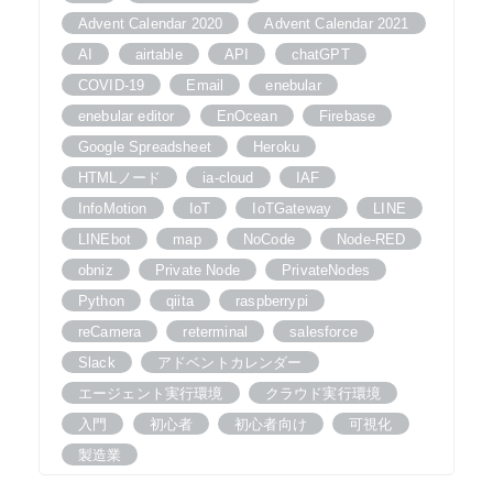
Advent Calendar 2020
Advent Calendar 2021
AI
airtable
API
chatGPT
COVID-19
Email
enebular
enebular editor
EnOcean
Firebase
Google Spreadsheet
Heroku
HTMLノード
ia-cloud
IAF
InfoMotion
IoT
IoTGateway
LINE
LINEbot
map
NoCode
Node-RED
obniz
Private Node
PrivateNodes
Python
qiita
raspberrypi
reCamera
reterminal
salesforce
Slack
アドベントカレンダー
エージェント実行環境
クラウド実行環境
入門
初心者
初心者向け
可視化
製造業