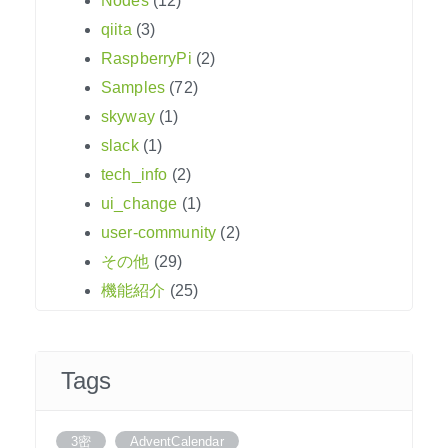
Nodes
(12)
qiita
(3)
RaspberryPi
(2)
Samples
(72)
skyway
(1)
slack
(1)
tech_info
(2)
ui_change
(1)
user-community
(2)
その他
(29)
機能紹介
(25)
Tags
3密
AdventCalendar