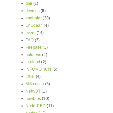
dali
(1)
devices
(6)
enebular
(38)
EnOcean
(4)
event
(14)
FAQ
(3)
Firebase
(3)
hololens
(1)
ia-cloud
(2)
INFOMOTION
(5)
LINE
(4)
Milkcocoa
(5)
NefryBT
(1)
newbies
(10)
Node-RED
(11)