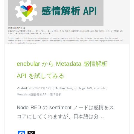
はじめよう、enebular (3)
はじめよう、enebular (4)
はじめよう、enebular (5)
ノーコードで地図アプリ制作を体験
ノンコーディングで機械学習を体験
enebular から Metadata 感情解析
API を試してみる
Posted:
2022年12月12日
| Author:
tseigo
| Tags:
API
,
enebular
,
Node-REDの基本的な使い方
Metadata感情分析API
,
感情分析
クラウド実行環境
Node-RED の sentiment ノードは感情をス
エージェント実行環境
コアにしてくれますが、日本語は分…
プライベートノード