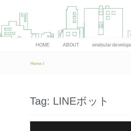
enebular 公式 技術ブログ
HOME
ABOUT
enebular devel
Home
/
Tag:
LINEボット