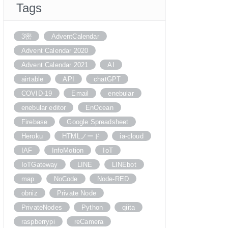
Tags
3密
AdventCalendar
Advent Calendar 2020
Advent Calendar 2021
AI
airtable
API
chatGPT
COVID-19
Email
enebular
enebular editor
EnOcean
Firebase
Google Spreadsheet
Heroku
HTMLノード
ia-cloud
IAF
InfoMotion
IoT
IoTGateway
LINE
LINEbot
map
NoCode
Node-RED
obniz
Private Node
PrivateNodes
Python
qiita
raspberrypi
reCamera