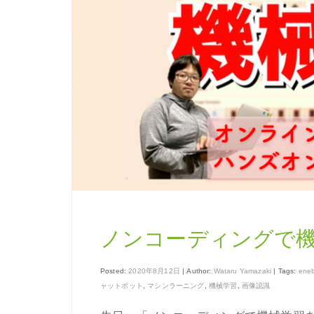
ノンコーディングで
Posted:
2020年8月12日
| Author:
Wataru Yamazaki
| Tags:
eneb
ャットボット
,
マシンラーニング
,
機械学習
,
画像認識