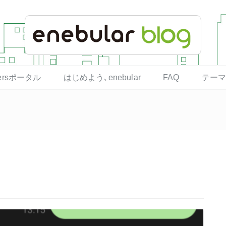
opersポータル
はじめよう､enebular
FAQ
テー