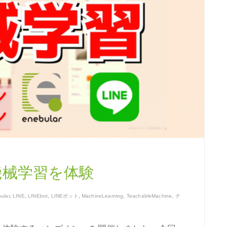
機械学習を体験
ular
,
LINE
,
LINEbot
,
LINEボット
,
MachineLearning
,
TeachableMachine
,
チ