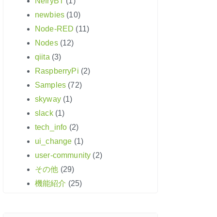
NefryBT
(1)
newbies
(10)
Node-RED
(11)
Nodes
(12)
qiita
(3)
RaspberryPi
(2)
Samples
(72)
skyway
(1)
slack
(1)
tech_info
(2)
ui_change
(1)
user-community
(2)
その他
(29)
機能紹介
(25)