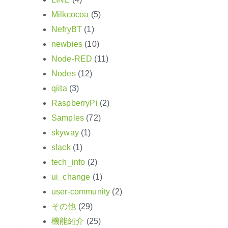
Milkcocoa
(5)
NefryBT
(1)
newbies
(10)
Node-RED
(11)
Nodes
(12)
qiita
(3)
RaspberryPi
(2)
Samples
(72)
skyway
(1)
slack
(1)
tech_info
(2)
ui_change
(1)
user-community
(2)
その他
(29)
機能紹介
(25)