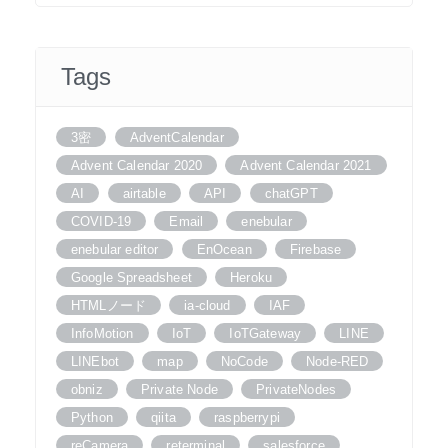
Tags
3密
AdventCalendar
Advent Calendar 2020
Advent Calendar 2021
AI
airtable
API
chatGPT
COVID-19
Email
enebular
enebular editor
EnOcean
Firebase
Google Spreadsheet
Heroku
HTMLノード
ia-cloud
IAF
InfoMotion
IoT
IoTGateway
LINE
LINEbot
map
NoCode
Node-RED
obniz
Private Node
PrivateNodes
Python
qiita
raspberrypi
reCamera
reterminal
salesforce