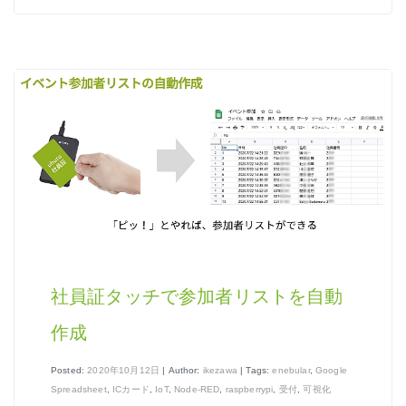
ノード紹介
機能紹介
Node-RED にゅーびーず
サンプル集
環境センサーを使った空間の可視化
社員証タッチで参加者リストを自動
作成
Posted:
2020年10月12日
| Author:
ikezawa
| Tags:
enebular
,
Google
Spreadsheet
,
ICカード
,
IoT
,
Node-RED
,
raspberrypi
,
受付
,
可視化