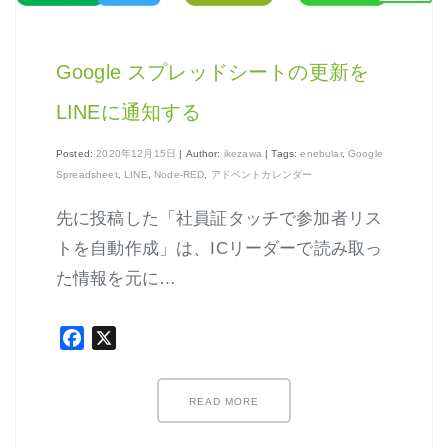
はじめよう、enebular (3)
はじめよう、enebular (4)
Google スプレッドシートの更新を
はじめよう、enebular (5)
LINEに通知する
ノーコードで地図アプリ制作を体験
Posted:
2020年12月15日
| Author:
ikezawa
| Tags:
enebular
,
Google
ノンコーディングで機械学習を体験
Spreadsheet
,
LINE
,
Node-RED
,
アドベントカレンダー
先に投稿した「社員証タッチで参加者リス
トを自動作成」は、ICリーダーで読み取っ
た情報を元に…
Node-REDの基本的な使い方
Facebook
X
クラウド実行環境
エージェント実行環境
READ MORE
プライベートノード