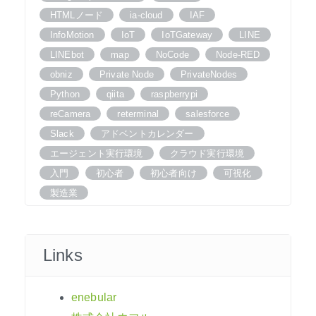
HTMLノード
ia-cloud
IAF
InfoMotion
IoT
IoTGateway
LINE
LINEbot
map
NoCode
Node-RED
obniz
Private Node
PrivateNodes
Python
qiita
raspberrypi
reCamera
reterminal
salesforce
Slack
アドベントカレンダー
エージェント実行環境
クラウド実行環境
入門
初心者
初心者向け
可視化
製造業
Links
enebular