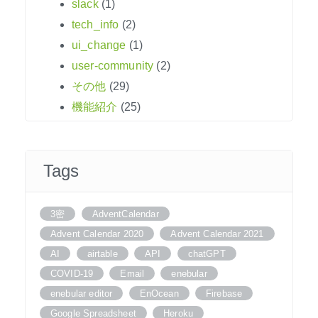
slack
(1)
tech_info
(2)
ui_change
(1)
user-community
(2)
その他
(29)
機能紹介
(25)
Tags
3密
AdventCalendar
Advent Calendar 2020
Advent Calendar 2021
AI
airtable
API
chatGPT
COVID-19
Email
enebular
enebular editor
EnOcean
Firebase
Google Spreadsheet
Heroku