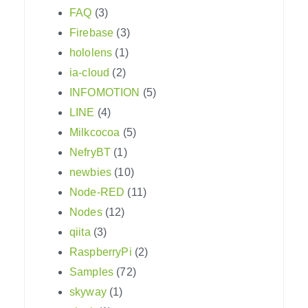
FAQ
(3)
Firebase
(3)
hololens
(1)
ia-cloud
(2)
INFOMOTION
(5)
LINE
(4)
Milkcocoa
(5)
NefryBT
(1)
newbies
(10)
Node-RED
(11)
Nodes
(12)
qiita
(3)
RaspberryPi
(2)
Samples
(72)
skyway
(1)