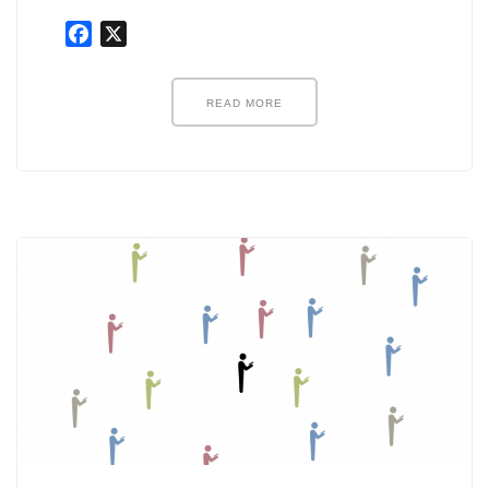
ノード紹介
Facebook
X
機能紹介
Node-RED にゅーびーず
READ MORE
サンプル集
環境センサーを使った空間の可視化