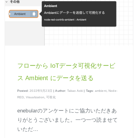
はじめよう、enebular (3)
はじめよう、enebular (4)
はじめよう、enebular (5)
ノーコードで地図アプリ制作を体験
ノンコーディングで機械学習を体験
フローから IoTデータ可視化サービ
ス Ambient にデータを送る
Posted:
2022年5月23日
| Author:
Takao Aoki
| Tags:
ambient
,
Node-
Node-REDの基本的な使い方
RED
,
Visualization
,
可視化
クラウド実行環境
enebularのアンケートにご協力いただきあ
エージェント実行環境
りがとうございました。一つ一つ読ませて
いただ…
プライベートノード