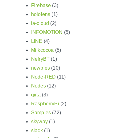
Firebase
(3)
hololens
(1)
ia-cloud
(2)
INFOMOTION
(5)
LINE
(4)
Milkcocoa
(5)
NefryBT
(1)
newbies
(10)
Node-RED
(11)
Nodes
(12)
qiita
(3)
RaspberryPi
(2)
Samples
(72)
skyway
(1)
slack
(1)