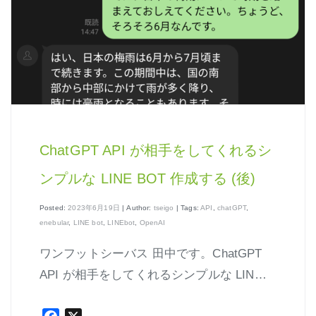
はじめよう、enebular (3)
はじめよう、enebular (4)
はじめよう、enebular (5)
ノーコードで地図アプリ制作を体験
ノンコーディングで機械学習を体験
ChatGPT API が相手をしてくれるシ
ンプルな LINE BOT 作成する (後)
Posted:
2023年6月19日
| Author:
tseigo
| Tags:
API
,
chatGPT
,
Node-REDの基本的な使い方
enebular
,
LINE bot
,
LINEbot
,
OpenAI
クラウド実行環境
ワンフットシーバス 田中です。ChatGPT
エージェント実行環境
API が相手をしてくれるシンプルな LIN…
プライベートノード