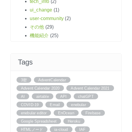
tech_info
(2)
ui_change
(1)
user-community
(2)
その他
(29)
機能紹介
(25)
Tags
3密
AdventCalendar
Advent Calendar 2020
Advent Calendar 2021
AI
airtable
API
chatGPT
COVID-19
Email
enebular
enebular editor
EnOcean
Firebase
Google Spreadsheet
Heroku
HTMLノード
ia-cloud
IAF