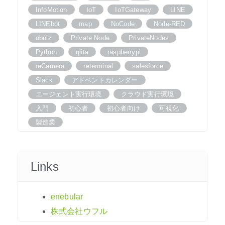
InfoMotion
IoT
IoTGateway
LINE
LINEbot
map
NoCode
Node-RED
obniz
Private Node
PrivateNodes
Python
qiita
raspberrypi
reCamera
reterminal
salesforce
Slack
アドベントカレンダー
エージェント実行環境
クラウド実行環境
入門
初心者
初心者向け
可視化
製造業
Links
enebular
株式会社ウフル