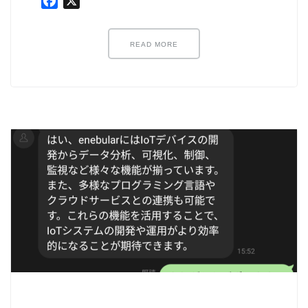
Facebook
X
ノード紹介
機能紹介
READ MORE
Node-RED にゅーびーず
サンプル集
環境センサーを使った空間の可視化