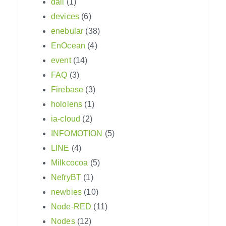
dali
(1)
devices
(6)
enebular
(38)
EnOcean
(4)
event
(14)
FAQ
(3)
Firebase
(3)
hololens
(1)
ia-cloud
(2)
INFOMOTION
(5)
LINE
(4)
Milkcocoa
(5)
NefryBT
(1)
newbies
(10)
Node-RED
(11)
Nodes
(12)