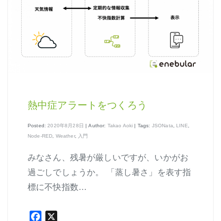
はじめよう、enebular (3)
はじめよう、enebular (4)
はじめよう、enebular (5)
ノーコードで地図アプリ制作を体験
ノンコーディングで機械学習を体験
熱中症アラートをつくろう
Posted:
2020年8月28日
| Author:
Takao Aoki
| Tags:
JSONata
,
LINE
,
Node-RED
,
Weather
,
入門
Node-REDの基本的な使い方
みなさん、残暑が厳しいですが、いかがお
クラウド実行環境
過ごしでしょうか。 「蒸し暑さ」を表す指
標に不快指数…
エージェント実行環境
プライベートノード
Facebook
X