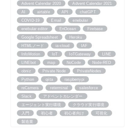
Advent Calendar 2020
Advent Calendar 2021
AI
airtable
API
chatGPT
COVID-19
Email
enebular
enebular editor
EnOcean
Firebase
Google Spreadsheet
Heroku
HTMLノード
ia-cloud
IAF
InfoMotion
IoT
IoTGateway
LINE
LINEbot
map
NoCode
Node-RED
obniz
Private Node
PrivateNodes
Python
qiita
raspberrypi
reCamera
reterminal
salesforce
Slack
アドベントカレンダー
エージェント実行環境
クラウド実行環境
入門
初心者
初心者向け
可視化
製造業