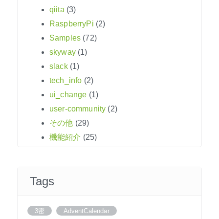
qiita
(3)
RaspberryPi
(2)
Samples
(72)
skyway
(1)
slack
(1)
tech_info
(2)
ui_change
(1)
user-community
(2)
その他
(29)
機能紹介
(25)
Tags
3密
AdventCalendar