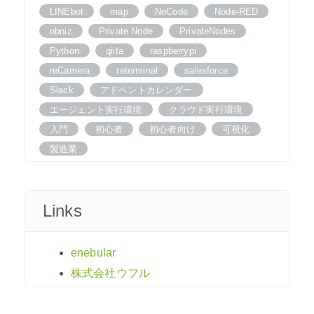
LINEbot
map
NoCode
Node-RED
obniz
Private Node
PrivateNodes
Python
qiita
raspberrypi
reCamera
reterminal
salesforce
Slack
アドベントカレンダー
エージェント実行環境
クラウド実行環境
入門
初心者
初心者向け
可視化
製造業
Links
enebular
株式会社ウフル