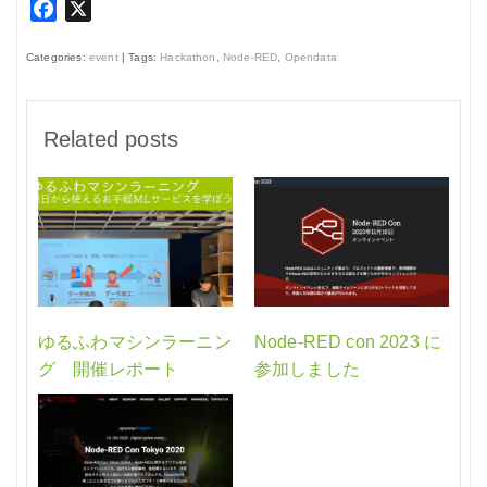
Facebook
X
Categories:
event
| Tags:
Hackathon
,
Node-RED
,
Opendata
Related posts
ゆるふわマシンラーニン
Node-RED con 2023 に
グ 開催レポート
参加しました