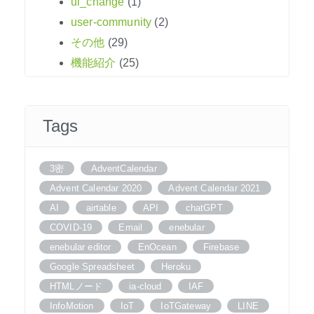
ui_change
(1)
user-community
(2)
その他
(29)
機能紹介
(25)
Tags
3密
AdventCalendar
Advent Calendar 2020
Advent Calendar 2021
AI
airtable
API
chatGPT
COVID-19
Email
enebular
enebular editor
EnOcean
Firebase
Google Spreadsheet
Heroku
HTMLノード
ia-cloud
IAF
InfoMotion
IoT
IoTGateway
LINE