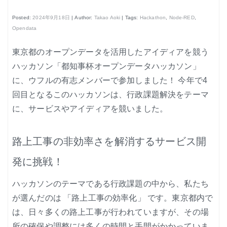
はじめよう、enebular (3)
Posted:
2024年9月18日
| Author:
Takao Aoki
| Tags:
Hackathon
,
Node-RED
,
はじめよう、enebular (4)
Opendata
はじめよう、enebular (5)
東京都のオープンデータを活用したアイディアを競う
ノーコードで地図アプリ制作を体験
ハッカソン「都知事杯オープンデータハッカソン」
に、ウフルの有志メンバーで参加しました！ 今年で4
ノンコーディングで機械学習を体験
回目となるこのハッカソンは、行政課題解決をテーマ
に、サービスやアイディアを競いました。
路上工事の非効率さを解消するサービス開
Node-REDの基本的な使い方
発に挑戦！
クラウド実行環境
ハッカソンのテーマである行政課題の中から、私たち
エージェント実行環境
が選んだのは 「路上工事の効率化」 です。東京都内で
は、日々多くの路上工事が行われていますが、その場
プライベートノード
所の確保や調整には多くの時間と手間がかかっていま