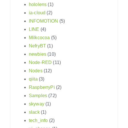
hololens
(1)
ia-cloud
(2)
INFOMOTION
(5)
LINE
(4)
Milkcocoa
(5)
NefryBT
(1)
newbies
(10)
Node-RED
(11)
Nodes
(12)
qiita
(3)
RaspberryPi
(2)
Samples
(72)
skyway
(1)
slack
(1)
tech_info
(2)