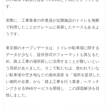
ノード紹介
す。
機能紹介
実際に、工事業者の作業員が近隣施設のトイレを無断
Node-RED にゅーびーず
で利用したことがクレームに発展したケースもあるよ
サンプル集
うです。
環境センサーを使った空間の可視化
東京都のオープンデータは、トイレや駐車場に関する
データが少なく、提供形式やフォーマットも異なるた
め、路上工事の場所探しに活用することが難しいとい
う現状がありました。そこで私たちは、使われていな
い駐車場や空き地などの遊休資産 を「場所を提供した
い都民や企業」から「路上工事を行う業者」へマッチ
ングさせるWebサービスを開発し、この課題解決を目
指しました。