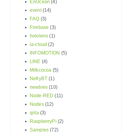
EnOcean
(4)
event
(14)
FAQ
(3)
Firebase
(3)
hololens
(1)
ia-cloud
(2)
INFOMOTION
(5)
LINE
(4)
Milkcocoa
(5)
NefryBT
(1)
newbies
(10)
Node-RED
(11)
Nodes
(12)
qiita
(3)
RaspberryPi
(2)
Samples
(72)