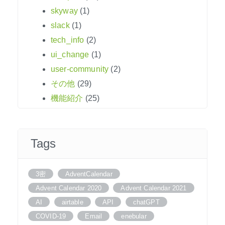
skyway
(1)
slack
(1)
tech_info
(2)
ui_change
(1)
user-community
(2)
その他
(29)
機能紹介
(25)
Tags
3密
AdventCalendar
Advent Calendar 2020
Advent Calendar 2021
AI
airtable
API
chatGPT
COVID-19
Email
enebular