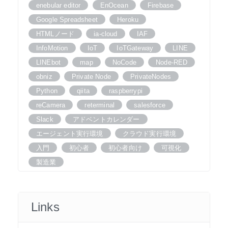
enebular editor
EnOcean
Firebase
Google Spreadsheet
Heroku
HTMLノード
ia-cloud
IAF
InfoMotion
IoT
IoTGateway
LINE
LINEbot
map
NoCode
Node-RED
obniz
Private Node
PrivateNodes
Python
qiita
raspberrypi
reCamera
reterminal
salesforce
Slack
アドベントカレンダー
エージェント実行環境
クラウド実行環境
入門
初心者
初心者向け
可視化
製造業
Links