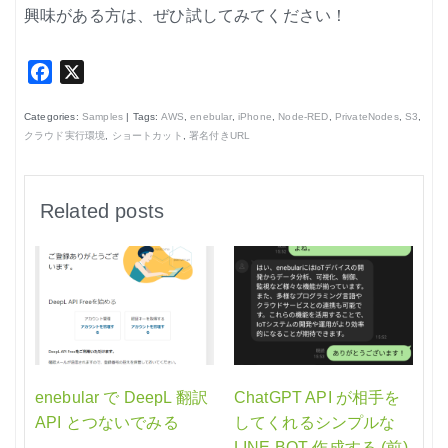
興味がある方は、ぜひ試してみてください！
Facebook
X
Categories:
Samples
| Tags:
AWS
,
enebular
,
iPhone
,
Node-RED
,
PrivateNodes
,
S3
,
クラウド実行環境
,
ショートカット
,
署名付きURL
Related posts
enebular で DeepL 翻訳
ChatGPT API が相手を
API とつないでみる
してくれるシンプルな
LINE BOT 作成する (前)