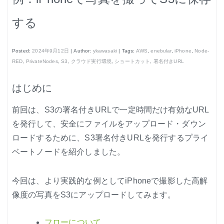
はじめよう、enebular (3)
する
はじめよう、enebular (4)
はじめよう、enebular (5)
Posted:
2024年9月12日
| Author:
ykawasaki
| Tags:
AWS
,
enebular
,
iPhone
,
Node-
ノーコードで地図アプリ制作を体験
RED
,
PrivateNodes
,
S3
,
クラウド実行環境
,
ショートカット
,
署名付きURL
ノンコーディングで機械学習を体験
はじめに
前回は、S3の署名付きURLで一定時間だけ有効なURL
を発行して、安全にファイルをアップロード・ダウン
ロードするために、S3署名付きURLを発行するプライ
Node-REDの基本的な使い方
ベートノードを紹介しました。
クラウド実行環境
今回は、より実践的な例としてiPhoneで撮影した高解
エージェント実行環境
像度の写真をS3にアップロードしてみます。
プライベートノード
フローについて