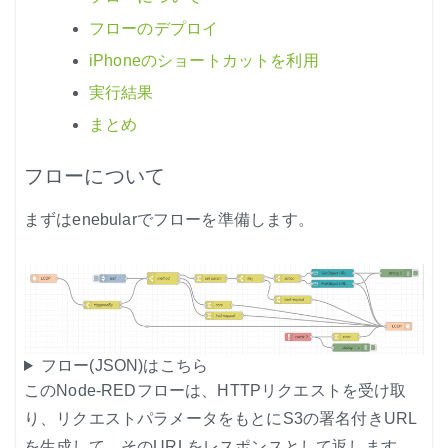
ノード紹介
フローのデプロイ
機能紹介
iPhoneのショートカットを利用
Node-RED にゅーびーず
実行結果
まとめ
サンプル集
環境センサーを使った空間の可視化
フローについて
まずはenebularでフローを準備します。
フロー(JSON)はこちら
このNode-REDフローは、HTTPリクエストを受け取
り、リクエストパラメータをもとにS3の署名付きURL
を生成して、そのURLをレスポンスとして返します。