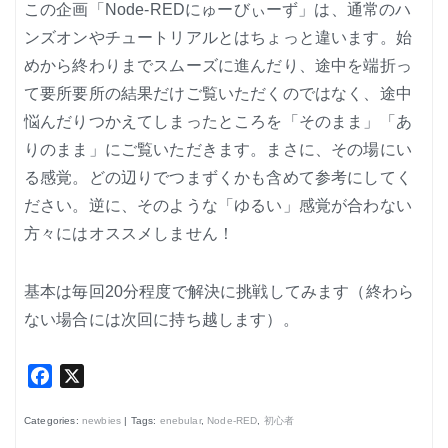
この企画「Node-REDにゅーびぃーず」は、通常のハ
ンズオンやチュートリアルとはちょっと違います。始
めから終わりまでスムーズに進んだり、途中を端折っ
て要所要所の結果だけご覧いただくのではなく、途中
悩んだりつかえてしまったところを「そのまま」「あ
りのまま」にご覧いただきます。まさに、その場にい
る感覚。どの辺りでつまずくかも含めて参考にしてく
ださい。逆に、そのような「ゆるい」感覚が合わない
方々にはオススメしません！
基本は毎回20分程度で解決に挑戦してみます（終わら
ない場合には次回に持ち越します）。
Facebook
X
Categories:
newbies
| Tags:
enebular
,
Node-RED
,
初心者