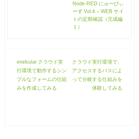
Node-RED にゅーびぃ
ーず Vol.6 – WEB サイ
トの定期確認（完成編
１）
enebular クラウド実
クラウド実行環境で、
投
行環境で動作するシン
アクセスするパスによ
稿
プルなフォームの仕組
って分岐する仕組みを
ナ
みを作成してみる
体験してみる
ビ
ゲ
ー
シ