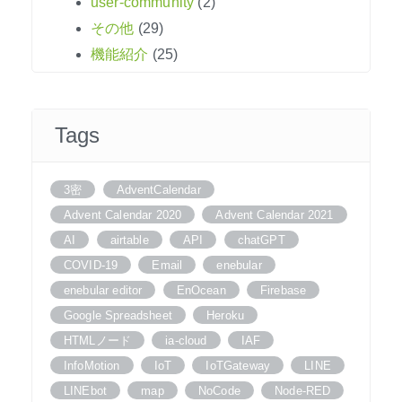
user-community
(2)
その他
(29)
機能紹介
(25)
Tags
3密
AdventCalendar
Advent Calendar 2020
Advent Calendar 2021
AI
airtable
API
chatGPT
COVID-19
Email
enebular
enebular editor
EnOcean
Firebase
Google Spreadsheet
Heroku
HTMLノード
ia-cloud
IAF
InfoMotion
IoT
IoTGateway
LINE
LINEbot
map
NoCode
Node-RED