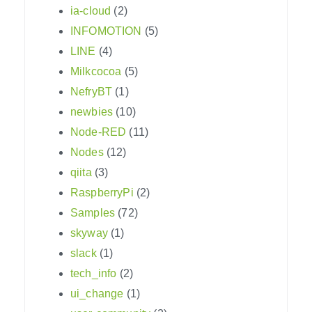
ia-cloud
(2)
INFOMOTION
(5)
LINE
(4)
Milkcocoa
(5)
NefryBT
(1)
newbies
(10)
Node-RED
(11)
Nodes
(12)
qiita
(3)
RaspberryPi
(2)
Samples
(72)
skyway
(1)
slack
(1)
tech_info
(2)
ui_change
(1)