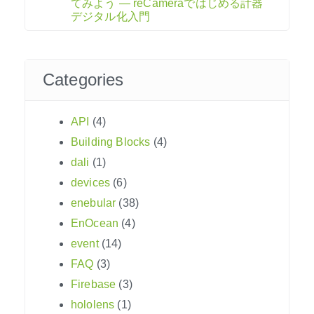
てみよう ― reCameraではじめる計器
デジタル化入門
Categories
API
(4)
Building Blocks
(4)
dali
(1)
devices
(6)
enebular
(38)
EnOcean
(4)
event
(14)
FAQ
(3)
Firebase
(3)
hololens
(1)