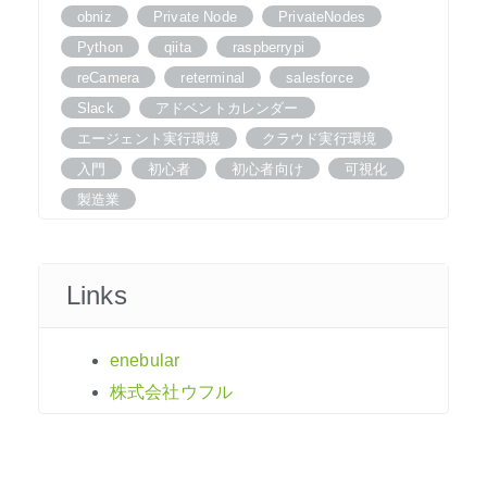
obniz
Private Node
PrivateNodes
Python
qiita
raspberrypi
reCamera
reterminal
salesforce
Slack
アドベントカレンダー
エージェント実行環境
クラウド実行環境
入門
初心者
初心者向け
可視化
製造業
Links
enebular
株式会社ウフル