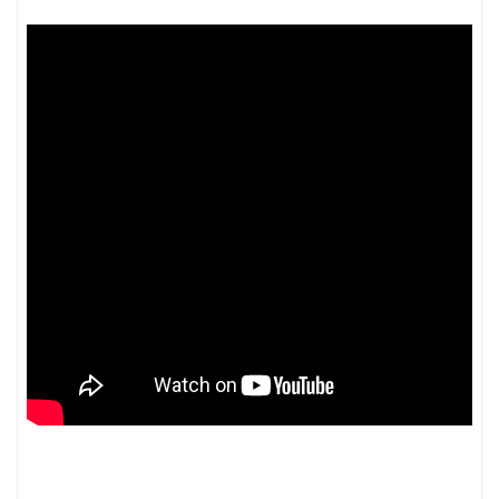
ノード紹介
機能紹介
Node-RED にゅーびーず
サンプル集
環境センサーを使った空間の可視化