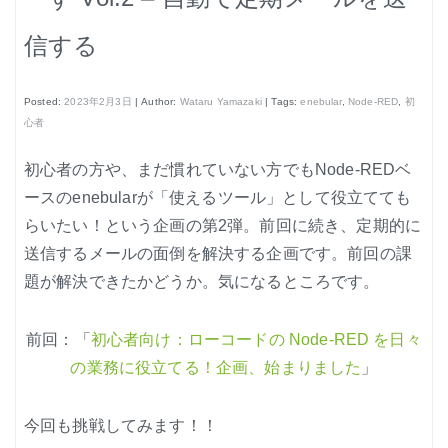
はじめよう、enebular (3)
信する
はじめよう、enebular (4)
はじめよう、enebular (5)
Posted:
2023年2月3日
| Author:
Wataru Yamazaki
| Tags:
enebular
,
Node-RED
,
初
ノーコードで地図アプリ制作を体験
心者
ノンコーディングで機械学習を体験
初心者の方や、まだ慣れていない方でもNode-REDベ
ースのenebularが「使えるツール」として役立てても
らいたい！という企画の第2弾。前回に続き、定期的に
送信するメールの面倒を解決する企画です。前回の課
題が解決できたかどうか。気になるところです。
Node-REDの基本的な使い方
クラウド実行環境
前回：「
初心者向け：ローコードの Node-RED を日々
の業務に役立てる！企画、始まりました
」
エージェント実行環境
プライベートノード
今回も挑戦してみます！！