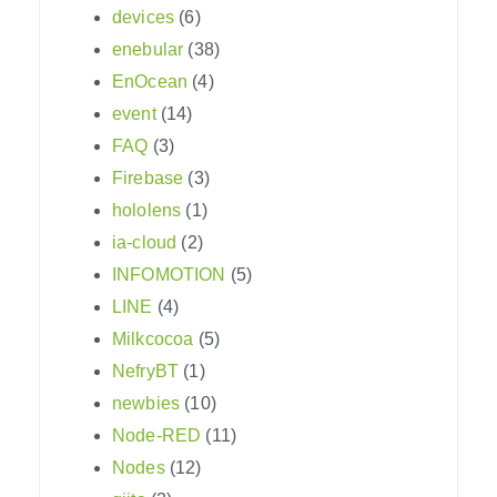
devices
(6)
enebular
(38)
EnOcean
(4)
event
(14)
FAQ
(3)
Firebase
(3)
hololens
(1)
ia-cloud
(2)
INFOMOTION
(5)
LINE
(4)
Milkcocoa
(5)
NefryBT
(1)
newbies
(10)
Node-RED
(11)
Nodes
(12)