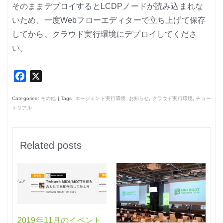
そのままデプロイするとLCDPノードが読み込まれな
いため、一度Webフローエディターで立ち上げて保存
してから、クラウド実行環境にデプロイしてくださ
い。
Facebook
X
Categories:
その他
| Tags:
エージェント実行環境
,
お知らせ
,
クラウド実行環境
,
チュー
トリアル
Related posts
2019年11月のイベント