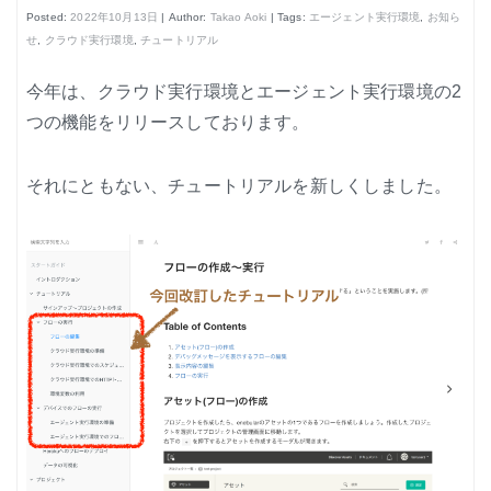
はじめよう、enebular (3)
Posted:
2022年10月13日
| Author:
Takao Aoki
| Tags:
エージェント実行環境
,
お知ら
せ
,
クラウド実行環境
,
チュートリアル
はじめよう、enebular (4)
はじめよう、enebular (5)
今年は、クラウド実行環境とエージェント実行環境の2
つの機能をリリースしております。
ノーコードで地図アプリ制作を体験
ノンコーディングで機械学習を体験
それにともない、チュートリアルを新しくしました。
Node-REDの基本的な使い方
クラウド実行環境
エージェント実行環境
プライベートノード