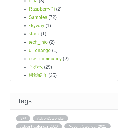
qiita
(3)
RaspberryPi
(2)
Samples
(72)
skyway
(1)
slack
(1)
tech_info
(2)
ui_change
(1)
user-community
(2)
その他
(29)
機能紹介
(25)
Tags
3密
AdventCalendar
Advent Calendar 2020
Advent Calendar 2021