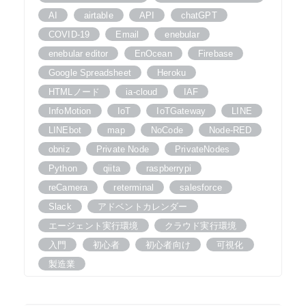
AI
airtable
API
chatGPT
COVID-19
Email
enebular
enebular editor
EnOcean
Firebase
Google Spreadsheet
Heroku
HTMLノード
ia-cloud
IAF
InfoMotion
IoT
IoTGateway
LINE
LINEbot
map
NoCode
Node-RED
obniz
Private Node
PrivateNodes
Python
qiita
raspberrypi
reCamera
reterminal
salesforce
Slack
アドベントカレンダー
エージェント実行環境
クラウド実行環境
入門
初心者
初心者向け
可視化
製造業