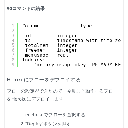
¥dコマンドの結果
1
Column  |           Type           |
2
----------+-------------------------
3
id       | integer                 
4
ts       | timestamp with time zone
5
totalmem | integer                 
6
freemem  | integer                 
7
memusage | real                    
8
Indexes:
9
"memory_usage_pkey" PRIMARY KEY,
Herokuにフローをデプロイする
フローの設定ができたので、今度こそ動作するフロー
をHerokuにデプロイします。
enebularでフローを選択する
“Deploy”ボタンを押す