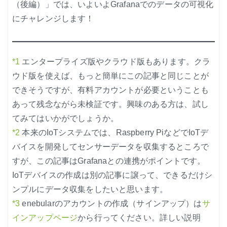
（後編）」では、いよいよGrafanaでのデータの可視化
にチャレンジします！
*1
エンタープライズ版やクラウド版もあります。クラ
ウド版を使えば、もっと簡単にこの記事と同じことが
できそうですが、有料アカウントが必要ということも
あって残念ながら未検証です。興味のある方は、試し
てみてはいかがでしょうか。
*2
本来のIoTシステムでは、Raspberry PiなどでIoTデ
バイスを開発してセンサーデータを収集するところで
すが、この記事はGrafanaとの連携がポイントです。
IoTデバイスの作成は別の記事に譲って、できるだけシ
ンプルにデータ収集をしたいと思います。
*3
enebularのアカウントの作成（サインアップ）は
サ
インアップページ
から行ってください。詳しい説明