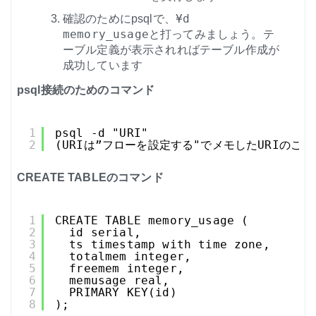
¥d
確認のためにpsqlで、
memory_usage
と打ってみましょう。テ
ーブル定義が表示されればテーブル作成が
成功しています
psql接続のためのコマンド
1
psql -d "URI"
2
(URIは”フローを設定する"でメモしたURIのこと
CREATE TABLEのコマンド
1
CREATE TABLE memory_usage (
2
id serial,
3
ts timestamp with time zone,
4
totalmem integer,
5
freemem integer,
6
memusage real,
7
PRIMARY KEY(id)
8
);