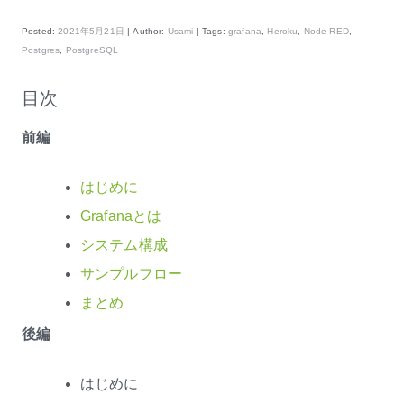
はじめよう、enebular (3)
Posted:
2021年5月21日
| Author:
Usami
| Tags:
grafana
,
Heroku
,
Node-RED
,
はじめよう、enebular (4)
Postgres
,
PostgreSQL
はじめよう、enebular (5)
目次
ノーコードで地図アプリ制作を体験
前編
ノンコーディングで機械学習を体験
はじめに
Grafanaとは
システム構成
Node-REDの基本的な使い方
サンプルフロー
まとめ
クラウド実行環境
後編
エージェント実行環境
プライベートノード
はじめに