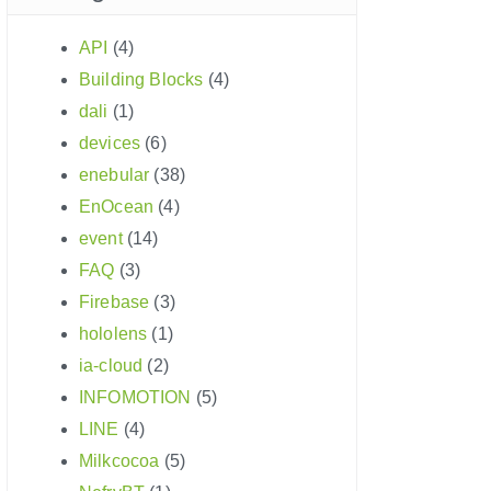
API
(4)
Building Blocks
(4)
dali
(1)
devices
(6)
enebular
(38)
EnOcean
(4)
event
(14)
FAQ
(3)
Firebase
(3)
hololens
(1)
ia-cloud
(2)
INFOMOTION
(5)
LINE
(4)
Milkcocoa
(5)