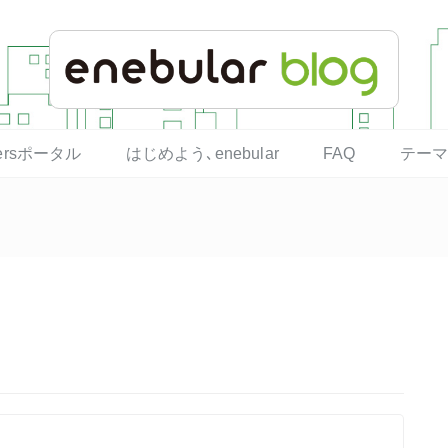
opersポータル
はじめよう､enebular
FAQ
テー