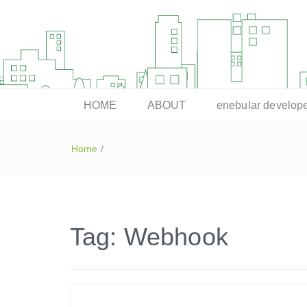
enebular 公式 技術ブログ
HOME
ABOUT
enebular devel
Home
/
Tag:
Webhook