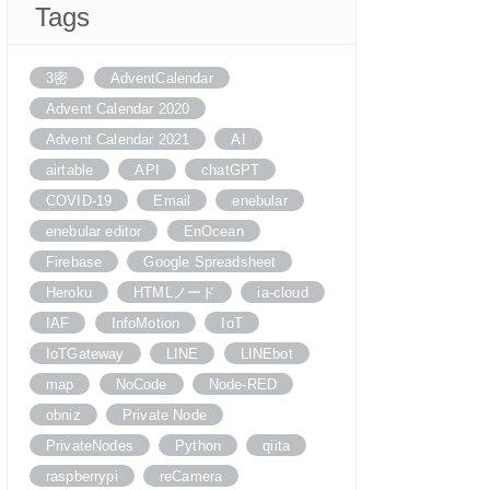
Tags
3密
AdventCalendar
Advent Calendar 2020
Advent Calendar 2021
AI
airtable
API
chatGPT
COVID-19
Email
enebular
enebular editor
EnOcean
Firebase
Google Spreadsheet
Heroku
HTMLノード
ia-cloud
IAF
InfoMotion
IoT
IoTGateway
LINE
LINEbot
map
NoCode
Node-RED
obniz
Private Node
PrivateNodes
Python
qiita
raspberrypi
reCamera