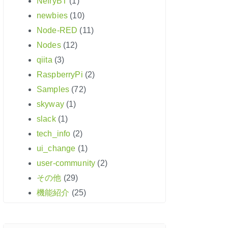
NefryBT
(1)
newbies
(10)
Node-RED
(11)
Nodes
(12)
qiita
(3)
RaspberryPi
(2)
Samples
(72)
skyway
(1)
slack
(1)
tech_info
(2)
ui_change
(1)
user-community
(2)
その他
(29)
機能紹介
(25)