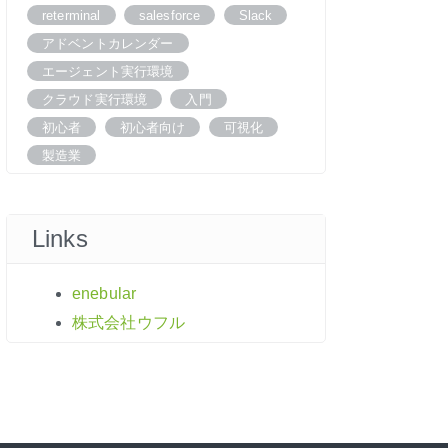
reterminal
salesforce
Slack
アドベントカレンダー
エージェント実行環境
クラウド実行環境
入門
初心者
初心者向け
可視化
製造業
Links
enebular
株式会社ウフル