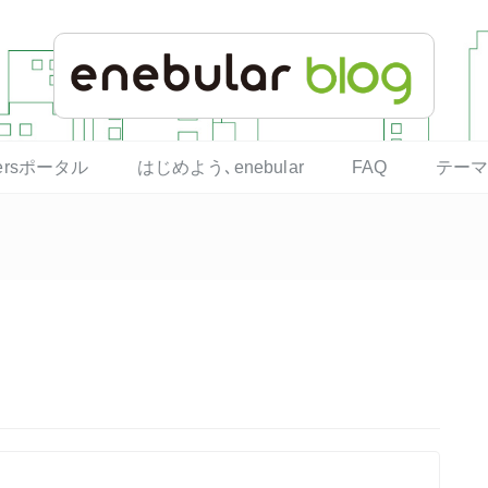
opersポータル
はじめよう､enebular
FAQ
テー