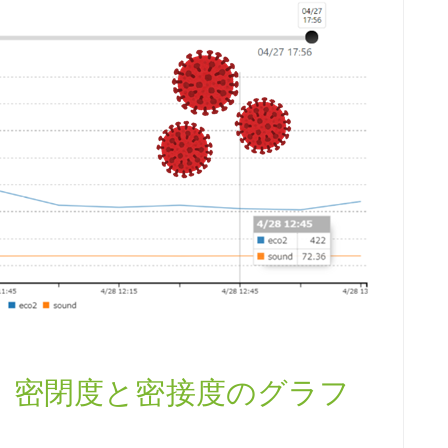
 密閉度と密接度のグラフ
う