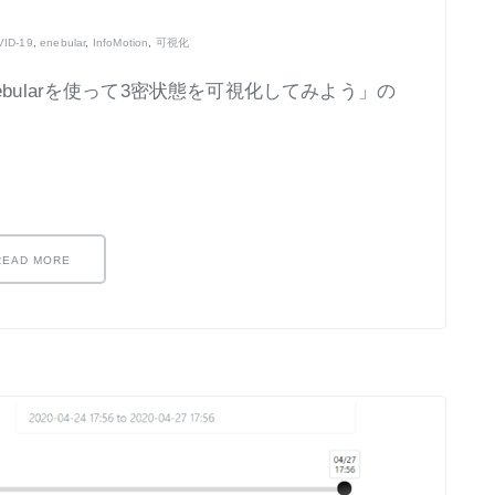
ID-19
,
enebular
,
InfoMotion
,
可視化
bularを使って3密状態を可視化してみよう」の
READ MORE