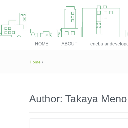
enebular 公式 技術ブログ
HOME
ABOUT
enebular devel
Home
/
Author:
Takaya Meno