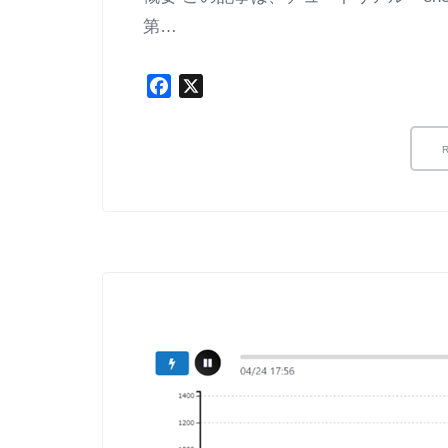
第…
Facebook
X