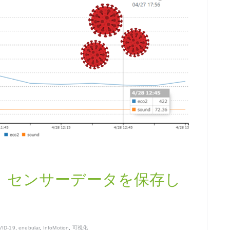
 センサーデータを保存し
ID-19
,
enebular
,
InfoMotion
,
可視化