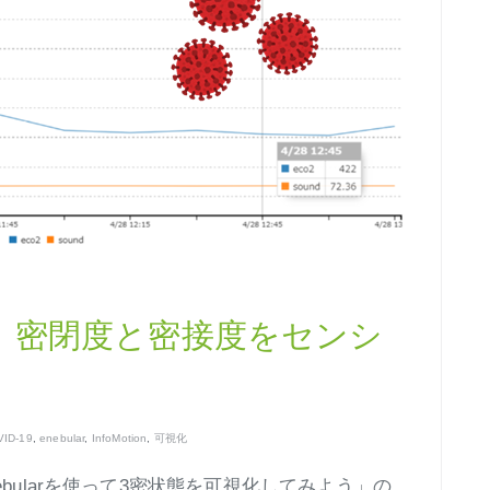
 密閉度と密接度をセンシ
ID-19
,
enebular
,
InfoMotion
,
可視化
bularを使って3密状態を可視化してみよう」の