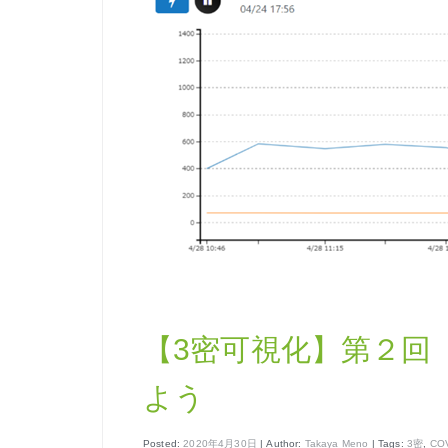
【3密可視化】第２回
よう
Posted:
2020年4月30日
| Author:
Takaya Meno
| Tags:
3密
,
COV