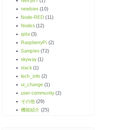
NefryBT
(1)
newbies
(10)
Node-RED
(11)
Nodes
(12)
qiita
(3)
RaspberryPi
(2)
Samples
(72)
skyway
(1)
slack
(1)
tech_info
(2)
ui_change
(1)
user-community
(2)
その他
(29)
機能紹介
(25)