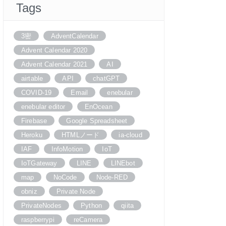
Tags
3密
AdventCalendar
Advent Calendar 2020
Advent Calendar 2021
AI
airtable
API
chatGPT
COVID-19
Email
enebular
enebular editor
EnOcean
Firebase
Google Spreadsheet
Heroku
HTMLノード
ia-cloud
IAF
InfoMotion
IoT
IoTGateway
LINE
LINEbot
map
NoCode
Node-RED
obniz
Private Node
PrivateNodes
Python
qiita
raspberrypi
reCamera