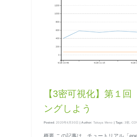
【3密可視化】第１回
ングしよう
Posted:
2020年4月30日
| Author:
Takaya Meno
| Tags:
3密
,
COV
概要 この記事は、チュートリアル「ene