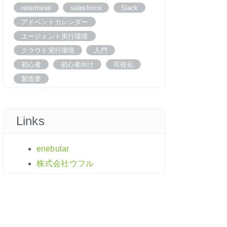
reterminal
salesforce
Slack
アドベントカレンダー
エージェント実行環境
クラウド実行環境
入門
初心者
初心者向け
可視化
製造業
Links
enebular
株式会社ウフル