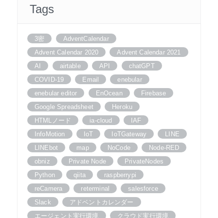
Tags
3密
AdventCalendar
Advent Calendar 2020
Advent Calendar 2021
AI
airtable
API
chatGPT
COVID-19
Email
enebular
enebular editor
EnOcean
Firebase
Google Spreadsheet
Heroku
HTMLノード
ia-cloud
IAF
InfoMotion
IoT
IoTGateway
LINE
LINEbot
map
NoCode
Node-RED
obniz
Private Node
PrivateNodes
Python
qiita
raspberrypi
reCamera
reterminal
salesforce
Slack
アドベントカレンダー
エージェント実行環境
クラウド実行環境