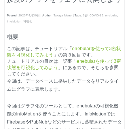
はじめよう、enebular (3)
はじめよう、enebular (4)
Posted:
2020年4月30日
| Author:
Takaya Meno
| Tags:
3密
,
COVID-19
,
enebular
,
InfoMotion
,
可視化
はじめよう、enebular (5)
ノーコードで地図アプリ制作を体験
概要
ノンコーディングで機械学習を体験
この記事は、チュートリアル「
enebularを使って3密状
態を可視化してみよう
」
の第３回目です。
チュートリアルの目次は、記事「
enebularを使って3密
状態を可視化してみよう
」
にあるので、そちらを参照
してください。
今回は、
データベースに格納したデータをリアルタイ
Node-REDの基本的な使い方
ムにグラフに表示します。
クラウド実行環境
今回はグラフ化のツールとして、enebularの可視化機
エージェント実行環境
能のInfoMotionを使うことにします。InfoMotionでは
プライベートノード
FirebaseやPubNubなどのサービスに蓄積されたデータ