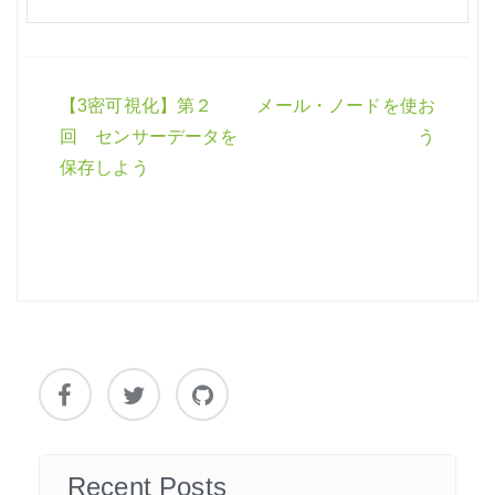
【3密可視化】第２
メール・ノードを使お
投
回 センサーデータを
う
稿
保存しよう
ナ
ビ
ゲ
ー
シ
ョ
ン
Recent Posts