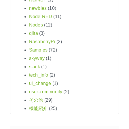
newbies
(10)
Node-RED
(11)
Nodes
(12)
qiita
(3)
RaspberryPi
(2)
Samples
(72)
skyway
(1)
slack
(1)
tech_info
(2)
ui_change
(1)
user-community
(2)
その他
(29)
機能紹介
(25)