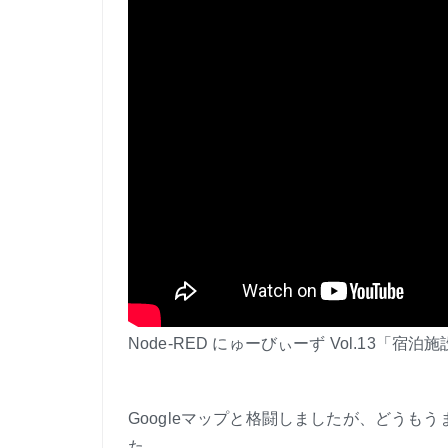
Node-RED にゅーびぃーず Vol.13「宿
Googleマップと格闘しましたが、どうも
た。