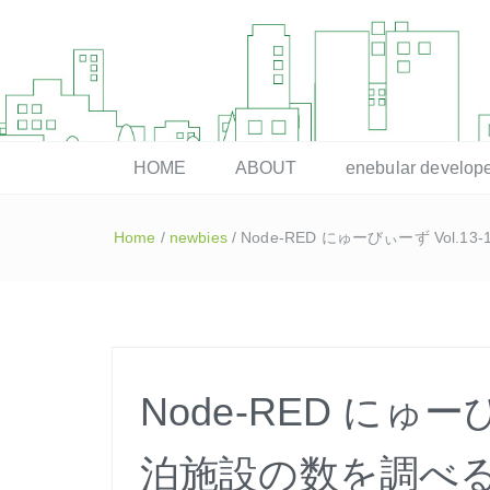
enebular 公式 技術ブログ
HOME
ABOUT
enebular devel
Home
/
newbies
/
Node-RED にゅーびぃーず Vol.1
Node-RED にゅーびぃ
泊施設の数を調べ