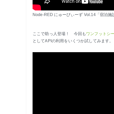
Node-RED にゅーびぃーず Vol.14「宿
ここで助っ人登場！ 今回も
ワンフットシー
としてAPIの利用をいくつか試してみます。