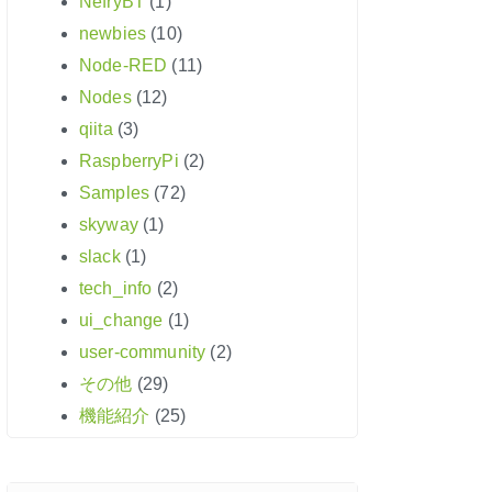
NefryBT
(1)
newbies
(10)
Node-RED
(11)
Nodes
(12)
qiita
(3)
RaspberryPi
(2)
Samples
(72)
skyway
(1)
slack
(1)
tech_info
(2)
ui_change
(1)
user-community
(2)
その他
(29)
機能紹介
(25)