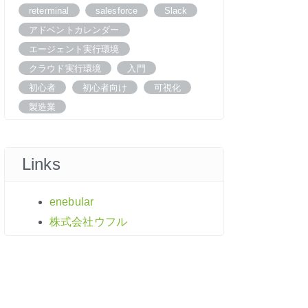
reterminal
salesforce
Slack
アドベントカレンダー
エージェント実行環境
クラウド実行環境
入門
初心者
初心者向け
可視化
製造業
Links
enebular
株式会社ウフル