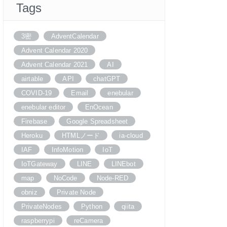
Tags
3密
AdventCalendar
Advent Calendar 2020
Advent Calendar 2021
AI
airtable
API
chatGPT
COVID-19
Email
enebular
enebular editor
EnOcean
Firebase
Google Spreadsheet
Heroku
HTMLノード
ia-cloud
IAF
InfoMotion
IoT
IoTGateway
LINE
LINEbot
map
NoCode
Node-RED
obniz
Private Node
PrivateNodes
Python
qiita
raspberrypi
reCamera