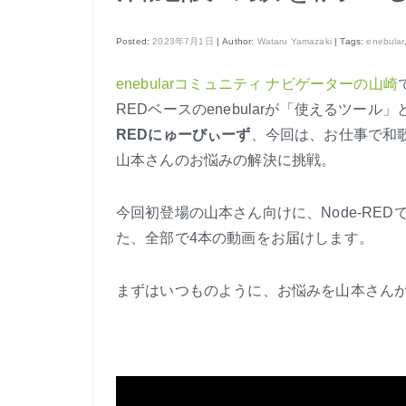
Posted:
2023年7月1日
| Author:
Wataru Yamazaki
| Tags:
enebular
enebularコミュニティ ナビゲーターの山崎
REDベースのenebularが「使えるツー
REDにゅーびぃーず
、今回は、お仕事で和
山本さんのお悩みの解決に挑戦。
今回初登場の山本さん向けに、Node-REDで
た、全部で4本の動画をお届けします。
まずはいつものように、お悩みを山本さん