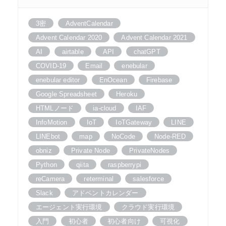
3密
AdventCalendar
Advent Calendar 2020
Advent Calendar 2021
AI
airtable
API
chatGPT
COVID-19
Email
enebular
enebular editor
EnOcean
Firebase
Google Spreadsheet
Heroku
HTMLノード
ia-cloud
IAF
InfoMotion
IoT
IoTGateway
LINE
LINEbot
map
NoCode
Node-RED
obniz
Private Node
PrivateNodes
Python
qiita
raspberrypi
reCamera
reterminal
salesforce
Slack
アドベントカレンダー
エージェント実行環境
クラウド実行環境
入門
初心者
初心者向け
可視化