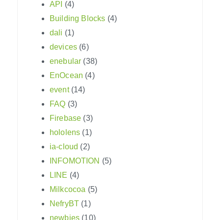
API
(4)
Building Blocks
(4)
dali
(1)
devices
(6)
enebular
(38)
EnOcean
(4)
event
(14)
FAQ
(3)
Firebase
(3)
hololens
(1)
ia-cloud
(2)
INFOMOTION
(5)
LINE
(4)
Milkcocoa
(5)
NefryBT
(1)
newbies
(10)