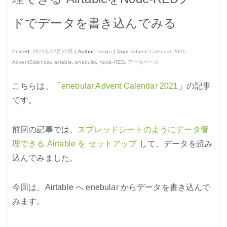
はじめよう、enebular (3)
ドでデータを書き込んでみる
はじめよう、enebular (4)
はじめよう、enebular (5)
Posted:
2021年12月25日
| Author:
tseigo
| Tags:
Advent Calendar 2021
,
ノーコードで地図アプリ制作を体験
AdventCalendar
,
airtable
,
enebular
,
Node-RED
,
データベース
ノンコーディングで機械学習を体験
こちらは、「
enebular Advent Calendar 2021
」の記事
です。
前回の記事では、
スプレッドシートのようにデータ管
理できる Airtable を セットアップ
して、データを読み
Node-REDの基本的な使い方
込んでみました。
クラウド実行環境
今回は、Airtable へ enebular からデータを書き込んで
エージェント実行環境
みます。
プライベートノード