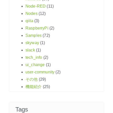
Node-RED
(11)
Nodes
(12)
qiita
(3)
RaspberryPi
(2)
Samples
(72)
skyway
(1)
slack
(1)
tech_info
(2)
ui_change
(1)
user-community
(2)
その他
(29)
機能紹介
(25)
Tags