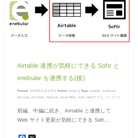
はじめよう、enebular (3)
はじめよう、enebular (4)
はじめよう、enebular (5)
ノーコードで地図アプリ制作を体験
ノンコーディングで機械学習を体験
Airtable 連携が気軽にできる Softr と
enebular を連携する(後)
Posted:
2022年11月14日
| Author:
tseigo
| Tags:
airtable
,
enebular
,
Node-REDの基本的な使い方
No code
,
No-Code
,
NoCode
,
Node-RED
,
Softr
,
Webアプリ
,
ノーコード
クラウド実行環境
前編、中編に続き、Airtable と連携して
エージェント実行環境
Web サイト更新が気軽にできる Soft…
プライベートノード