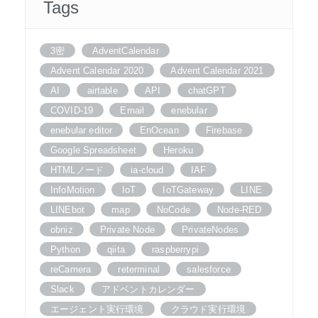
Tags
3密
AdventCalendar
Advent Calendar 2020
Advent Calendar 2021
AI
airtable
API
chatGPT
COVID-19
Email
enebular
enebular editor
EnOcean
Firebase
Google Spreadsheet
Heroku
HTMLノード
ia-cloud
IAF
InfoMotion
IoT
IoTGateway
LINE
LINEbot
map
NoCode
Node-RED
obniz
Private Node
PrivateNodes
Python
qiita
raspberrypi
reCamera
reterminal
salesforce
Slack
アドベントカレンダー
エージェント実行環境
クラウド実行環境