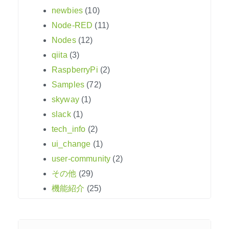
newbies
(10)
Node-RED
(11)
Nodes
(12)
qiita
(3)
RaspberryPi
(2)
Samples
(72)
skyway
(1)
slack
(1)
tech_info
(2)
ui_change
(1)
user-community
(2)
その他
(29)
機能紹介
(25)