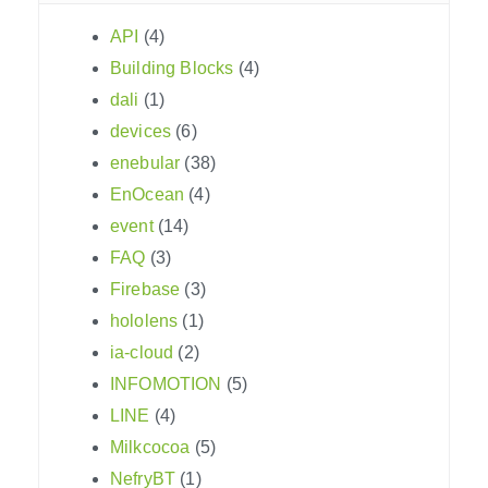
API
(4)
Building Blocks
(4)
dali
(1)
devices
(6)
enebular
(38)
EnOcean
(4)
event
(14)
FAQ
(3)
Firebase
(3)
hololens
(1)
ia-cloud
(2)
INFOMOTION
(5)
LINE
(4)
Milkcocoa
(5)
NefryBT
(1)