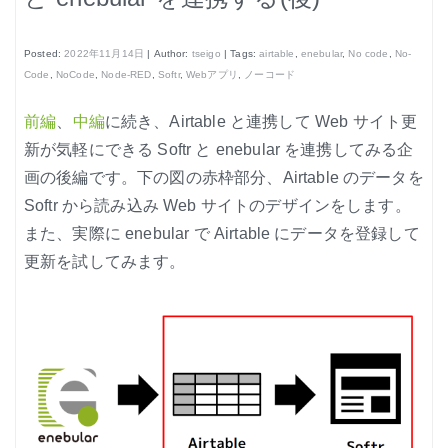
はじめよう、enebular (3)
はじめよう、enebular (4)
Posted:
2022年11月14日
| Author:
tseigo
| Tags:
airtable
,
enebular
,
No code
,
No-
Code
,
NoCode
,
Node-RED
,
Softr
,
Webアプリ
,
ノーコード
はじめよう、enebular (5)
前編
、
中編
に続き、Airtable と連携して Web サイト更
ノーコードで地図アプリ制作を体験
新が気軽にできる Softr と enebular を連携してみる企
ノンコーディングで機械学習を体験
画の後編です。下の図の赤枠部分、Airtable のデータを
Softr から読み込み Web サイトのデザインをします。
また、実際に enebular で Airtable にデータを登録して
更新を試してみます。
Node-REDの基本的な使い方
クラウド実行環境
エージェント実行環境
プライベートノード