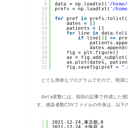
9
data 
=
np.loadtxt(
'/home/
10
prefs 
=
np.loadtxt(
'/home
11
12
for
pref 
in
prefs.tolist(
13
dates 
=
[]
14
patients 
=
[]
15
for
line 
in
data.toli
16
if
line[
1
] 
=
=
pre
17
patients.appe
18
dates.append(
19
fig 
=
plt.figure()
20
ax 
=
fig.add_subplot(
21
ax.plot(dates, patien
22
fig.savefig(pref 
+
".
とても簡単なプログラムですので、簡潔に
data
変数には、前回の記事で作成した感染
す。感染者数CSVファイルの中身は、以下
1
2021-12-24,東京都,0
2
2021-12-24,大阪府,0