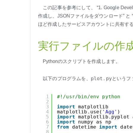
この記事を参考にして、 “1. Google Deve
作成し、JSONファイルをダウンロード” と “2
ほど作成したサービスアカウントに共有する
実行ファイルの作
Pythonのスクリプトを作成します。
plot.py
以下のプログラムを、
というフ
1
#!/usr/bin/env python
2
3
import
matplotlib
4
matplotlib.use(
'Agg'
)
5
import
matplotlib.pyplot 
6
import
numpy as np
7
from
datetime 
import
date
8