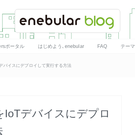
opersポータル
はじめよう､enebular
FAQ
テー
IoTデバイスにデプロイして実行する方法
トをIoTデバイスにデプロ
法