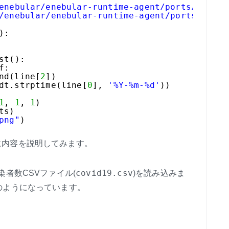
enebular/enebular-runtime-agent/ports/awsiot
/enebular/enebular-runtime-agent/ports/awsio
):
st():
f:
nd(line[
2
])
dt.strptime(line[
0
], 
'%Y-%m-%d'
))
1
, 
1
, 
1
)
ts)
png"
)
内容を説明してみます。
covid19.csv
者数CSVファイル(
)を読み込みま
のようになっています。