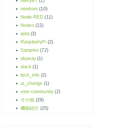
NefryBT
(1)
newbies
(10)
Node-RED
(11)
Nodes
(12)
qiita
(3)
RaspberryPi
(2)
Samples
(72)
skyway
(1)
slack
(1)
tech_info
(2)
ui_change
(1)
user-community
(2)
その他
(29)
機能紹介
(25)