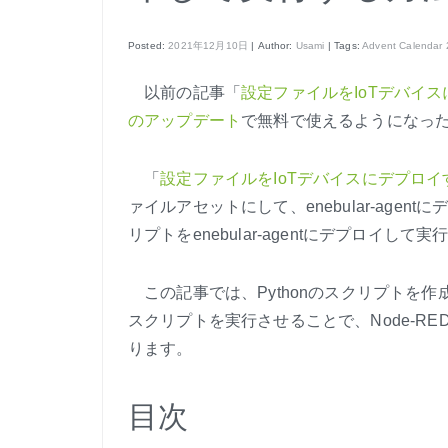
Posted:
2021年12月10日
| Author:
Usami
| Tags:
Advent Calendar
以前の記事「
設定ファイルをIoTデバイ
のアップデート
で無料で使えるようになった
「
設定ファイルをIoTデバイスにデプロイ
ァイルアセットにして、enebular-age
リプトをenebular-agentにデプロイし
この記事では、Pythonのスクリプトを作成し
スクリプトを実行させることで、Node-R
ります。
目次