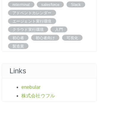
reterminal
salesforce
Slack
アドベントカレンダー
エージェント実行環境
クラウド実行環境
入門
初心者
初心者向け
可視化
製造業
Links
enebular
株式会社ウフル