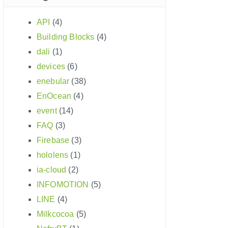
API
(4)
Building Blocks
(4)
dali
(1)
devices
(6)
enebular
(38)
EnOcean
(4)
event
(14)
FAQ
(3)
Firebase
(3)
hololens
(1)
ia-cloud
(2)
INFOMOTION
(5)
LINE
(4)
Milkcocoa
(5)