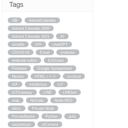
Tags
3密
AdventCalendar
Advent Calendar 2020
Advent Calendar 2021
AI
airtable
API
chatGPT
COVID-19
Email
enebular
enebular editor
EnOcean
Firebase
Google Spreadsheet
Heroku
HTMLノード
ia-cloud
IAF
InfoMotion
IoT
IoTGateway
LINE
LINEbot
map
NoCode
Node-RED
obniz
Private Node
PrivateNodes
Python
qiita
raspberrypi
reCamera