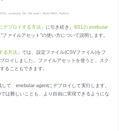
 2021
,
enebular
,
file
,
file asset
,
Node-RED
,
Python
スにデプロイする方法
」に引き続き、
9/21の enebular
”ファイルアセット”の使い方について説明します。
する方法
」では、設定ファイル(CSVファイル)をフ
ntにデプロイしました。ファイルアセットを使うと、スク
て実行することもできます。
て、enebular-agentにデプロイして実行します。
EDでは難しいことも、より自由に実現できるようにな