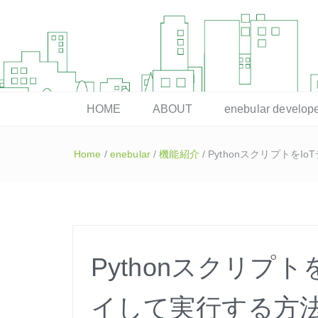
enebular 公式 技術ブログ
HOME
ABOUT
enebular devel
Home
/
enebular
/
機能紹介
/
Pythonスクリプトを
Pythonスクリプ
イして実行する方