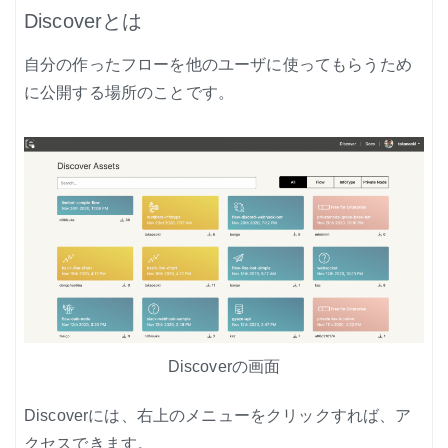
はじめよう、enebular (3)
Discoverとは
はじめよう、enebular (4)
自分の作ったフローを他のユーザに使ってもらうため
はじめよう、enebular (5)
に公開する場所のことです。
ノーコードで地図アプリ制作を体験
ノンコーディングで機械学習を体験
Node-REDの基本的な使い方
クラウド実行環境
Discoverの画面
エージェント実行環境
Discoverには、右上のメニューをクリックすれば、ア
プライベートノード
クセスできます。