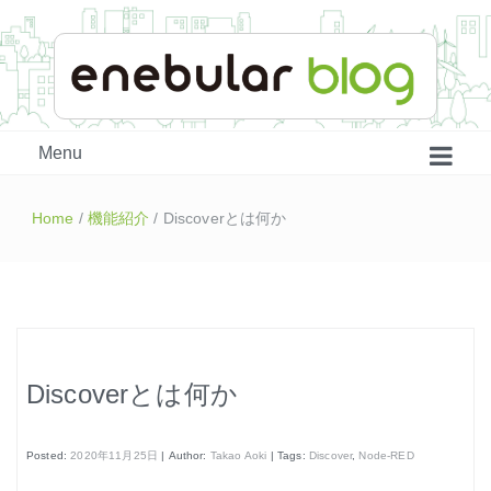
enebular 公式 技術ブログ
Menu
Home
/
機能紹介
/
Discoverとは何か
Discoverとは何か
はじめよう、enebular (1)
はじめよう、enebular (2)
Posted:
2020年11月25日
| Author:
Takao Aoki
| Tags:
Discover
,
Node-RED