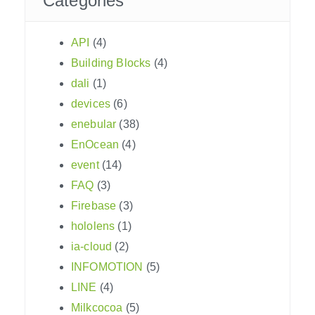
Categories
API
(4)
Building Blocks
(4)
dali
(1)
devices
(6)
enebular
(38)
EnOcean
(4)
event
(14)
FAQ
(3)
Firebase
(3)
hololens
(1)
ia-cloud
(2)
INFOMOTION
(5)
LINE
(4)
Milkcocoa
(5)