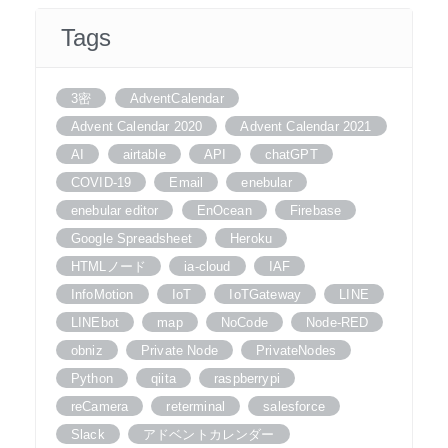
Tags
3密
AdventCalendar
Advent Calendar 2020
Advent Calendar 2021
AI
airtable
API
chatGPT
COVID-19
Email
enebular
enebular editor
EnOcean
Firebase
Google Spreadsheet
Heroku
HTMLノード
ia-cloud
IAF
InfoMotion
IoT
IoTGateway
LINE
LINEbot
map
NoCode
Node-RED
obniz
Private Node
PrivateNodes
Python
qiita
raspberrypi
reCamera
reterminal
salesforce
Slack
アドベントカレンダー