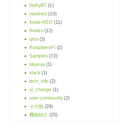
NefryBT
(1)
newbies
(10)
Node-RED
(11)
Nodes
(12)
qiita
(3)
RaspberryPi
(2)
Samples
(72)
skyway
(1)
slack
(1)
tech_info
(2)
ui_change
(1)
user-community
(2)
その他
(29)
機能紹介
(25)